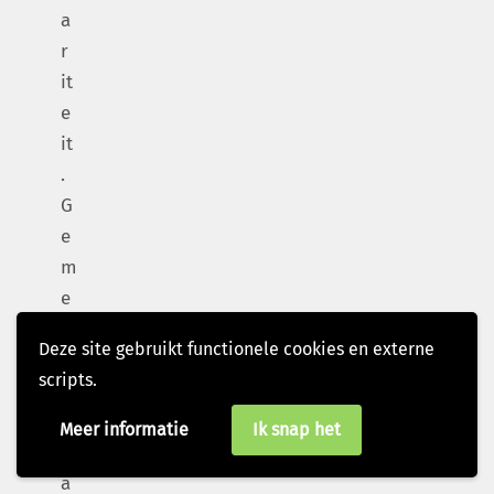
a
r
it
e
it
.
G
e
m
e
e
Deze site gebruikt functionele cookies en externe
n
scripts.
s
c
Meer informatie
Ik snap het
h
a