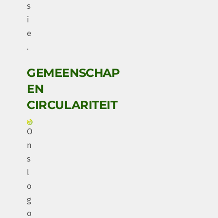
s
i
e
.
GEMEENSCHAP
EN
CIRCULARITEIT
O
n
s
l
o
g
o