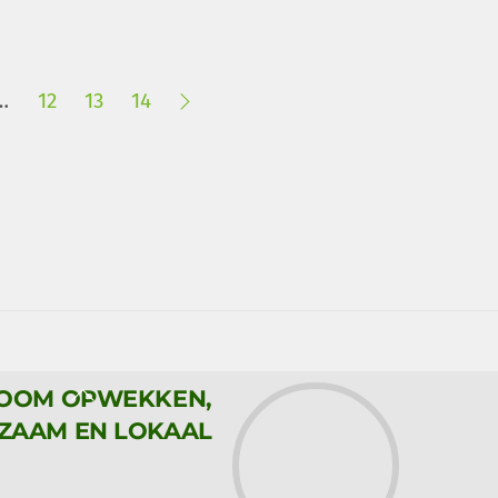
…
12
13
14
Back
ROOM OPWEKKEN,
To
ZAAM EN LOKAAL
Top