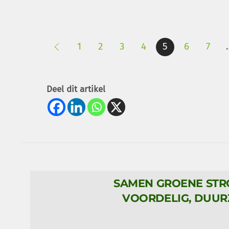
1
2
3
4
5
6
7
Deel dit artikel
SAMEN GROENE ST
VOORDELIG, DUUR