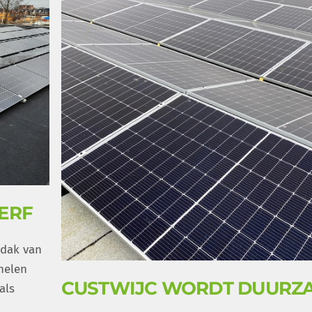
ERF
 dak van
nelen
CUSTWIJC WORDT DUURZ
als