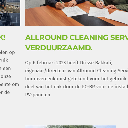
K!
ALLROUND CLEANING SER
VERDUURZAAMD.
elen op
ruik
Op 6 februari 2023 heeft Drisse Bakkali,
e een
eigenaar/directeur van Allround Cleaning Serv
 onze
huurovereenkomst getekend voor het gebruik
eente om
deel van het dak door de EC-BR voor de install
or de
PV-panelen.