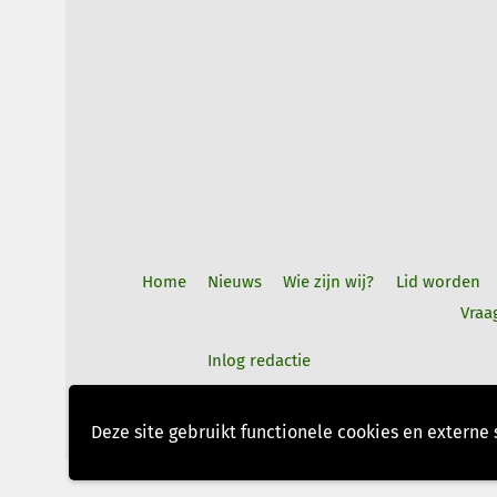
Home
Nieuws
Wie zijn wij?
Lid worden
Vraa
Inlog redactie
©
2026
Energiecoöperatie Bodegraven-Re
Deze site gebruikt functionele cookies en externe s