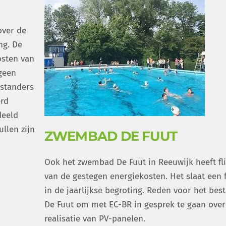
over de
ng. De
osten van
geen
nstanders
rd
deeld
llen zijn
ZWEMBAD DE FUUT
Ook het zwembad De Fuut in Reeuwijk heeft fli
van de gestegen energiekosten. Het slaat een f
in de jaarlijkse begroting. Reden voor het bes
De Fuut om met EC-BR in gesprek te gaan over
realisatie van PV-panelen.