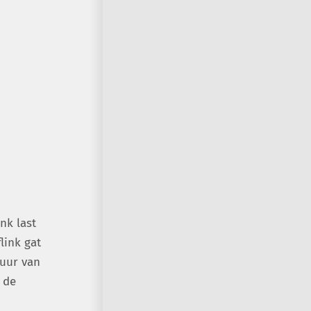
nk last
link gat
tuur van
 de