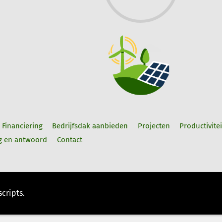
Financiering
Bedrijfsdak aanbieden
Projecten
Productivitei
g en antwoord
Contact
euwijk
, de Kringloopgemeenschap - Realisatie website:
Graficelly
cripts.