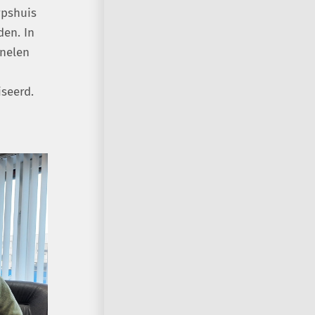
rpshuis
den. In
anelen
seerd.