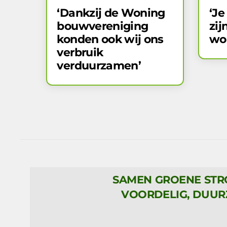
‘Dankzij de Woning​
‘Je
bouw​​vereniging
zij
konden ook wij ons
wo
verbruik
verduurzamen’
SAMEN GROENE ST
VOORDELIG, DUUR