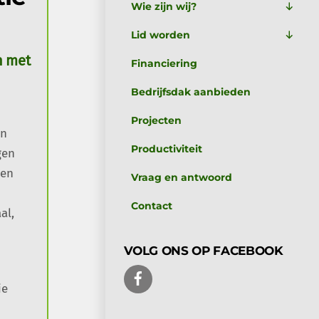
Wie zijn wij?
Lid worden
n met
Financiering
Bedrijfsdak aanbieden
Projecten
jn
Productiviteit
gen
oen
Vraag en antwoord
Contact
al,
VOLG ONS OP FACEBOOK
FACEBOOK
ie