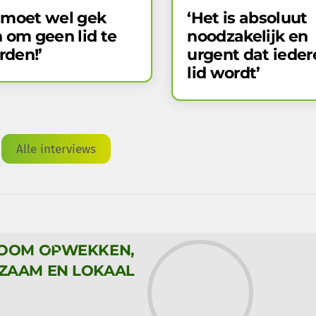
 moet wel gek
‘Het is absoluut
n om geen lid te
noodzakelijk en
rden!’
urgent dat iede
lid wordt’
Alle interviews
Back
ROOM OPWEKKEN,
To
ZAAM EN LOKAAL
Top