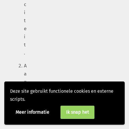
c
i
t
e
i
t
.
A
a
n
h
Deze site gebruikt functionele cookies en externe
e
scripts.
t
Meer informatie
Ik snap het
d
u