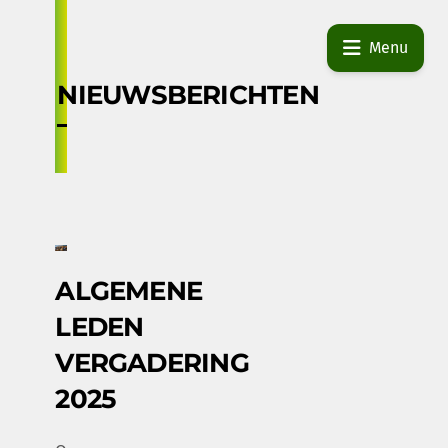
Skip
to
Menu
content
NIEUWSBERICHTEN
ALGEMENE
LEDEN
VERGADERING
2025