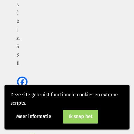
s
(
b
l
z.
5
3
)!
Deze site gebruikt functionele cookies en externe
scripts.
Meer informatie
Ik snap het