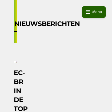
Skip
to
Menu
content
NIEUWSBERICHTEN
EC-
BR
IN
DE
TOP