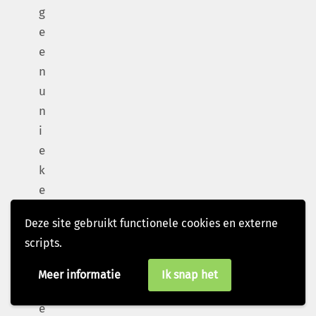
g
e
e
n
u
n
i
e
k
e
p
Deze site gebruikt functionele cookies en externe
o
scripts.
s
it
Meer informatie
Ik snap het
i
e