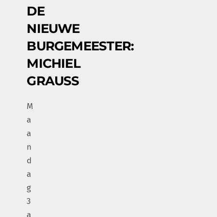
DE
NIEUWE
BURGEMEESTER:
MICHIEL
GRAUSS
M
a
a
n
d
a
g
3
a