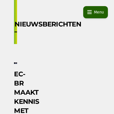
Skip
to
Menu
content
NIEUWSBERICHTEN
EC-
BR
MAAKT
KENNIS
MET