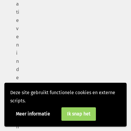
a
ti
e
v
e
n
i
n
d
e
g
Deze site gebruikt functionele cookies en externe
e
scripts.
m
e
Meer informatie
Ik snap het
e
n