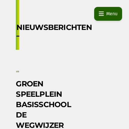
Skip
to
Menu
content
NIEUWSBERICHTEN
GROEN
SPEELPLEIN
BASISSCHOOL
DE
WEGWIJZER