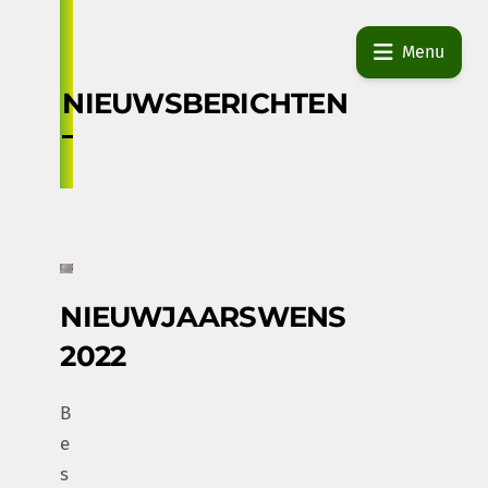
Skip
to
Menu
content
NIEUWSBERICHTEN
NIEUWJAARSWENS
2022
B
e
s