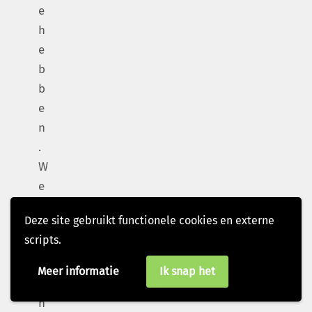
e
h
e
b
b
e
n
.
W
e
w
Deze site gebruikt functionele cookies en externe
e
scripts.
n
s
Meer informatie
Ik snap het
e
n